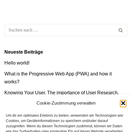
Neueste Beiträge
Hello world!
What is the Progressive Web App (PWA) and how it
works?
Knowing Your User. The importance of User Research.
Cookie-Zustimmung verwalten
Best Calligraphy Fonts for Logos
A Simple Guide to Design Thinking
Um dir ein optimales Erlebnis zu bieten, verwenden wir Technologien wie
Cookies, um Geräteinformationen zu speichern und/oder darauf
zuzugreifen. Wenn du diesen Technologien zustimmst, können wir Daten
wie das Surfverhalten oder eindeutige IDs auf dieser Website verarbeiten.