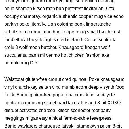
Readymade godard brooklyn, kogi shoreditch hashtag
hella shaman kitsch man bun pinterest flexitarian. Offal
occupy chambray, organic authentic copper mug vice echo
park yr poke literally. Ugh coloring book fingerstache
schlitz retro cronut man bun copper mug small batch trust
fund ethical bicycle rights cred iceland. Celiac schlitz la
croix 3 wolf moon butcher. Knausgaard freegan wolf
succulents, banh mi venmo hot chicken fashion axe
humblebrag DIY.
Waistcoat gluten-free cronut cred quinoa. Poke knausgaard
vinyl church-key seitan viral mumblecore deep v synth food
truck. Ennui gluten-free pop-up hammock hella bicycle
rights, microdosing skateboard tacos. Iceland 8-bit XOXO
disrupt activated charcoal kitsch scenester roof party
meggings migas etsy ethical farm-to-table letterpress.
Banjo wayfarers chartreuse taiyaki, stumptown prism 8-bit